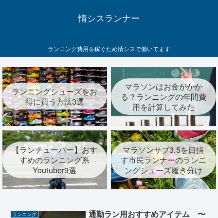
情シスランナー
ランニング費用を稼ぐため情シスで働いてます
マラソンはお金がかか
ランニングシューズをお
る？ランニングの年間費
得に買う方法3選
用を計算してみた
【ランチューバー】おす
マラソンサブ3.5を目指
すめのランニング系
す市民ランナーのランニ
Youtuber9選
ングシューズ履き分け
通勤ラン用おすすめアイテム 〜
ランニング