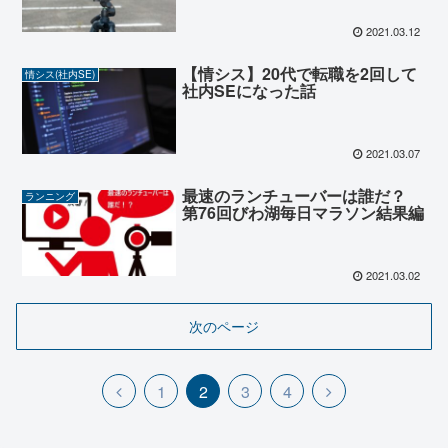
2021.03.12
【情シス】20代で転職を2回して
情シス(社内SE)
社内SEになった話
2021.03.07
最速のランチューバーは誰だ？
ランニング
第76回びわ湖毎日マラソン結果編
2021.03.02
次のページ
1
2
3
4