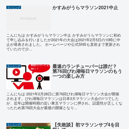
かすみがうらマラソン2021中止
ランニング
こんにちは かすみがうらマラソン中止 かすみがうらマラソンに初め
て申し込みを行いましたが2021年の大会は2021年2月5日の10時に中
止が発表されました。 ホームページや公式SNSも直前まで更新され
ていたので少...
最速のランチューバーは誰だ？
ランニング
第76回びわ湖毎日マラソンのもう
一つの楽しみ方
こんにちは 2021年2月28日に第76回びわ湖毎日マラソン大会が開催
されます。びわ湖毎日マラソンは日本3大マラソン大会の1つでした
が、近年は開催時期の近い東京マラソンに押され、話題性が乏しくな
ったため第76回大会が最後の開催となり...
【失敗談】初マラソンサブ4を目
ランニング