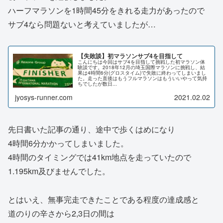
ハーフマラソンを1時間45分をきれる走力があったので
サブ4なら問題ないと考えていましたが…
【失敗談】初マラソンサブ4を目指して
こんにちは今回はサブ4を目指して挑戦した初マラソン体
験談です。2018年12月の埼玉国際マラソンに挑戦し、結
果は4時間6分(グロスタイム)で失敗に終わってしまいまし
た。走った直後はもうフルマラソンはもういいやって気持
ちでしたが数日...
jyosys-runner.com
2021.02.02
先日書いた記事の通り、途中で歩くはめになり
4時間6分かかってしまいました。
4時間のタイミングでは41km地点を走っていたので
1.195km及びませんでした。
とはいえ、無事完走できたことである程度の達成感と
道のりの辛さから2,3日の間は