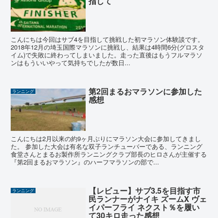
指して
こんにちは今回はサブ4を目指して挑戦した初マラソン体験談です。
2018年12月の埼玉国際マラソンに挑戦し、結果は4時間6分(グロスタ
イム)で失敗に終わってしまいました。走った直後はもうフルマラソ
ンはもういいやって気持ちでしたが数日...
第2回まるおマラソンに参加した
ランニング
感想
こんにちは2月以来の約9ヶ月ぶりにマラソン大会に参加してきまし
た。 参加した大会は有名な双子ランチューバーである、ランニング
食堂さんとまるお製作所ランニングクラブ部長のヒロさんが主催する
『第2回まるおマラソン』のハーフマラソンの部で...
【レビュー】サブ3.5を目指す市
ランニング
民ランナーがナイキ ズームX ヴェ
イパーフライ ネクスト％を履い
て30キロ走った感想