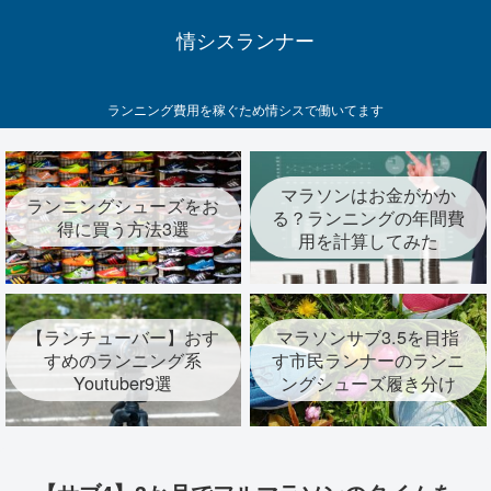
情シスランナー
ランニング費用を稼ぐため情シスで働いてます
マラソンはお金がかか
ランニングシューズをお
る？ランニングの年間費
得に買う方法3選
用を計算してみた
【ランチューバー】おす
マラソンサブ3.5を目指
すめのランニング系
す市民ランナーのランニ
Youtuber9選
ングシューズ履き分け